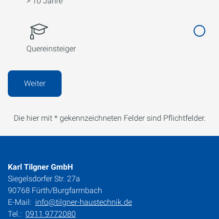
> 10 Jahre
Quereinsteiger
Weiter
Die hier mit * gekennzeichneten Felder sind Pflichtfelder.
Karl Tilgner GmbH
Siegelsdorfer Str. 27a
90768 Fürth/Burgfarrnbach
E-Mail:
info@tilgner-haustechnik.de
Tel.:
0911 9772080