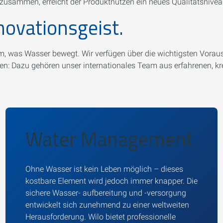
usammen, erreicht der Produktnutzen ein neues Qualitätsnivea
nnovationsgeist.
em, was Wasser bewegt. Wir verfügen über die wichtigsten Vora
n: Dazu gehören unser internationales Team aus erfahrenen, kr
Water Management
Ohne Wasser ist kein Leben möglich – dieses
kostbare Element wird jedoch immer knapper. Die
sichere Wasser- aufbereitung und -versorgung
entwickelt sich zunehmend zu einer weltweiten
Herausforderung. Wilo bietet professionelle