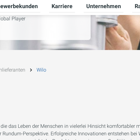
ewerbekunden
Karriere
Unternehmen
R
termenü für Privatkunden umschalten
Untermenü für Gewerbekunden umsch
Untermenü für Karriere
Unt
lobal Player
lieferanten
Wilo
die das Leben der Menschen in vielerlei Hinsicht komfortabler
er Rundum-Perspektive. Erfolgreiche Innovationen entstehen bei