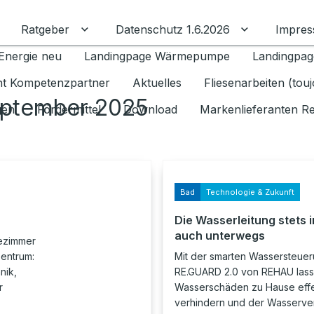
Ratgeber
Datenschutz 1.6.2026
Impre
Untermenü für Ratgeber umschalten
Untermenü f
Energie neu
Landingpage Wärmepumpe
Landingpag
ant Kompetenzpartner
Aktuelles
Fliesenarbeiten (tou
eptember 2025
gen
Fördermittel
Download
Markenlieferanten R
Bad
Technologie & Zukunft
Die Wasserleitung stets i
auch unterwegs
dezimmer
Zentrum:
Mit der smarten Wassersteue
nik,
RE.GUARD 2.0 von REHAU lass
r
Wasserschäden zu Hause effe
,
verhindern und der Wasserve