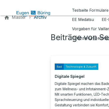
Kontaktieren Sie uns
Testseite Formulare
Master
Archiv
EE Medatsu
EE-
Vorgaben für Vaill
Beiträge von S
Finanzierung anfra
Bad
Technologie & Zukunft
Digitale Spiegel
Digitale Spiegel machen das Ba
zum Wellness- und Infotainment-
Mit smarten Funktionen, LED-Tech
Sprachsteuerung und individuelle
Gestaltung verbinden sie Komfort