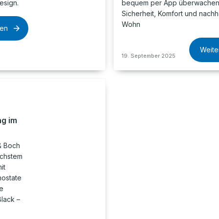
esign.
bequem per App überwachen 
Sicherheit, Komfort und nachh
Wohn
sen
Weite
19. September 2025
ng im
 & Boch
öchstem
it
mostate
e
lack –