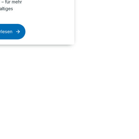
– für mehr
altiges
rlesen