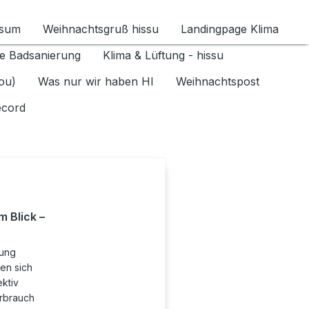
ssum
Weihnachtsgruß hissu
Landingpage Klima
ür Datenschutz 1.6.2026 umschalten
e Badsanierung
Klima & Lüftung - hissu
jou)
Was nur wir haben HI
Weihnachtspost
ecord
m Blick –
rung
en sich
ktiv
rbrauch