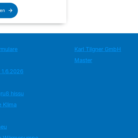
sen
rmulare
Karl Tilgner GmbH
Master
 1.6.2026
ruß hissu
 Klima
neu
e Wärmepumpe