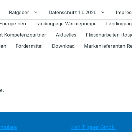
Ratgeber
Datenschutz 1.6.2026
Impre
Untermenü für Ratgeber umschalten
Untermenü f
Energie neu
Landingpage Wärmepumpe
Landingpag
ant Kompetenzpartner
Aktuelles
Fliesenarbeiten (tou
gen
Fördermittel
Download
Markenlieferanten R
e.
rmulare
Karl Tilgner GmbH