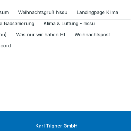
ssum
Weihnachtsgruß hissu
Landingpage Klima
ür Datenschutz 1.6.2026 umschalten
e Badsanierung
Klima & Lüftung - hissu
jou)
Was nur wir haben HI
Weihnachtspost
ecord
Karl Tilgner GmbH