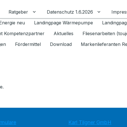
Ratgeber
Datenschutz 1.6.2026
Impre
Untermenü für Ratgeber umschalten
Untermenü f
Energie neu
Landingpage Wärmepumpe
Landingpag
ant Kompetenzpartner
Aktuelles
Fliesenarbeiten (tou
gen
Fördermittel
Download
Markenlieferanten R
e.
rmulare
Karl Tilgner GmbH