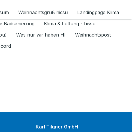
ssum
Weihnachtsgruß hissu
Landingpage Klima
ür Datenschutz 1.6.2026 umschalten
e Badsanierung
Klima & Lüftung - hissu
jou)
Was nur wir haben HI
Weihnachtspost
ecord
Karl Tilgner GmbH