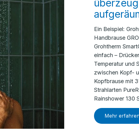
überzeuge
aufgeräu
Ein Beispiel: Gro
Handbrause GROH
Grohtherm SmartC
einfach – Drück
Temperatur und S
zwischen Kopf- 
Kopfbrause mit 3
Strahlarten Pure
Rainshower 130 Sm
Mehr erfahre