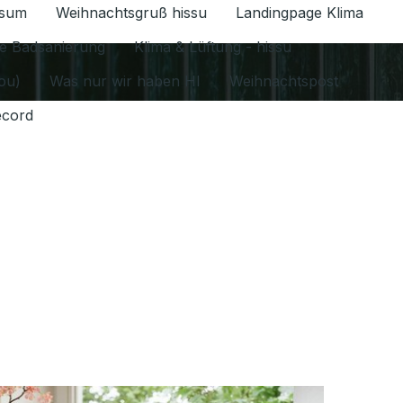
ssum
Weihnachtsgruß hissu
Landingpage Klima
ür Datenschutz 1.6.2026 umschalten
e Badsanierung
Klima & Lüftung - hissu
jou)
Was nur wir haben HI
Weihnachtspost
ecord