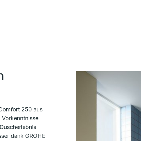
n
Comfort 250 aus
e Vorkenntnisse
s Duscherlebnis
asser dank GROHE