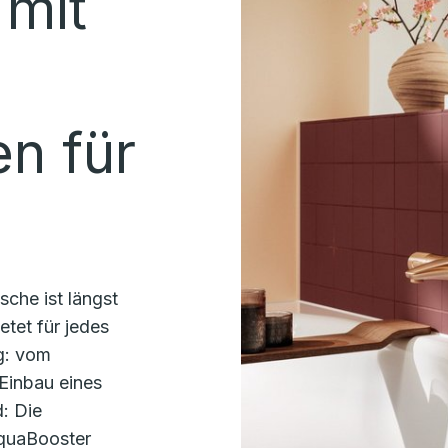
mit
n für
sche ist längst
tet für jedes
g: vom
Einbau eines
: Die
quaBooster