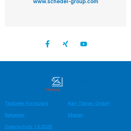
www.schedel-group.com
Testseite Formulare
Karl Tilgner GmbH
Ratgeber
Master
Datenschutz 1.6.2026