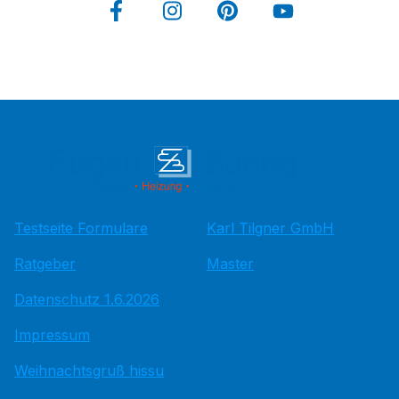
Testseite Formulare
Karl Tilgner GmbH
Ratgeber
Master
Datenschutz 1.6.2026
Impressum
Weihnachtsgruß hissu