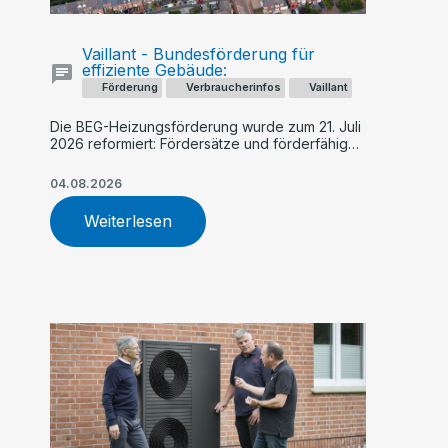
Vaillant - Bundesförderung für
effiziente Gebäude:
Förderung
Verbraucherinfos
Vaillant
Die BEG-Heizungsförderung wurde zum 21. Juli
2026 reformiert: Fördersätze und förderfähige
Kosten sinken künftig schrittweise, während
Geringverdiener und Familien stärker
04.08.2026
profitieren. Ein früher Antrag – etwa für eine
Vaillant Wärmepumpe – kann sich finanziell
Weiterlesen
lohnen.