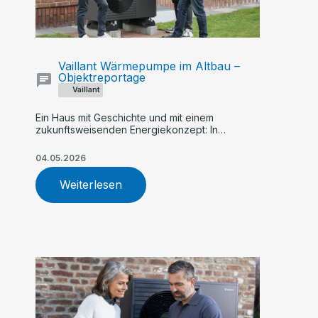
Vaillant Wärmepumpe im Altbau –
Objektreportage
Vaillant
Ein Haus mit Geschichte und mit einem
zukunftsweisenden Energiekonzept: In
Steinfeld heizt Familie große Holthaus hybrid
mit einer Kombination aus Wärmepumpe und
04.05.2026
Gas-Brennwertkessel
Weiterlesen