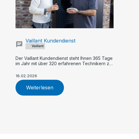
Vaillant Kundendienst
Vaillant
Der Vaillant Kundendienst steht Ihnen 365 Tage
im Jahr mit über 320 erfahrenen Technikern zur
Verfügung. Profitieren Sie von schneller Hilfe,
TÜV-zertifiziertem Service, zuverlässiger
16.02.2026
Wartung und fachgerechter Reparatur Ihrer
Heizungsanlage.
Weiterlesen