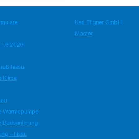
rmulare
Karl Tilgner GmbH
Master
 1.6.2026
ruß hissu
 Klima
neu
e Wärmepumpe
 Badsanierung
ung - hissu