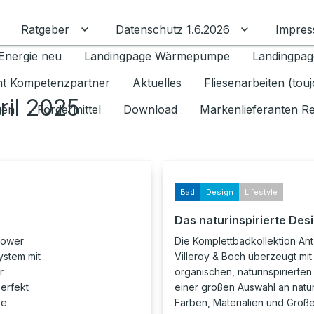
Ratgeber
Datenschutz 1.6.2026
Impre
Untermenü für Ratgeber umschalten
Untermenü f
Energie neu
Landingpage Wärmepumpe
Landingpag
ant Kompetenzpartner
Aktuelles
Fliesenarbeiten (tou
ril 2025
gen
Fördermittel
Download
Markenlieferanten R
Bad
Design
Lifestyle
Das naturinspirierte Des
hower
Die Komplettbadkollektion An
ystem mit
Villeroy & Boch überzeugt mit
r
organischen, naturinspirierte
erfekt
einer großen Auswahl an natür
e.
Farben, Materialien und Größe