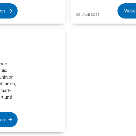
sen
Weite
09. April 2025
ance
nis:
unktion
ahlarten,
mart-
rt und
sen