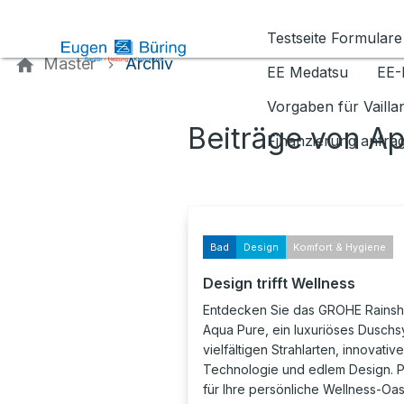
Kontaktieren Sie uns
Testseite Formulare
Master
Archiv
EE Medatsu
EE-
Vorgaben für Vaill
Beiträge von Ap
Finanzierung anfra
Bad
Design
Komfort & Hygiene
Design trifft Wellness
Entdecken Sie das GROHE Rains
Aqua Pure, ein luxuriöses Duschs
vielfältigen Strahlarten, innovative
Technologie und edlem Design. P
für Ihre persönliche Wellness-Oas