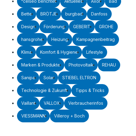
°celseo berichtet
Aktuelles
Axor
Bad
Bette
BRÖTJE
burgbad
Danfoss
Design
Förderung
GEBERIT
GROHE
hansgrohe
Heizung
Kampagnenbeitrag
Klima
Komfort & Hygiene
Lifestyle
Marken & Produkte
Photovoltaik
REHAU
Sanipa
Solar
STIEBEL ELTRON
Technologie & Zukunft
Tipps & Tricks
Vaillant
VALLOX
Verbraucherinfos
VIESSMANN
Villeroy + Boch