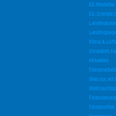
EE Medatsu
EE-Energie 
Landingpag
Landingpage
Klima & Lüft
Vorgaben für
Aktuelles
Fliesenarbei
Was nur wir
Weihnachtsp
Finanzierun
Fördermittel
Download