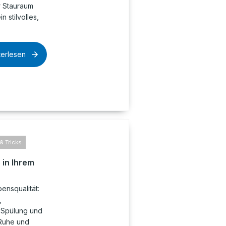
r Stauraum
 stilvolles,
terlesen
& Tricks
 in Ihrem
bensqualität:
,
C-Spülung und
Ruhe und