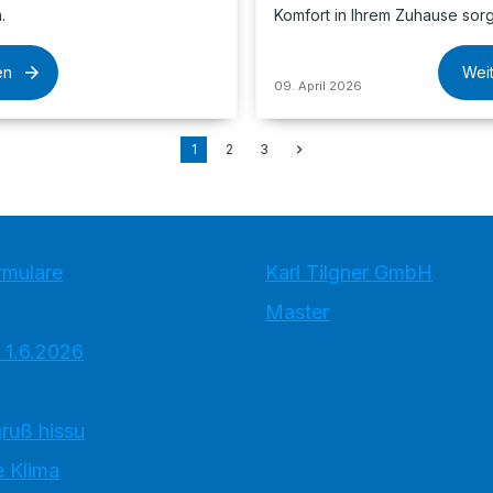
.
Komfort in Ihrem Zuhause sor
en
Wei
09. April 2026
1
2
3
rmulare
Karl Tilgner GmbH
Master
 1.6.2026
ruß hissu
 Klima