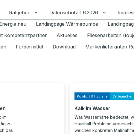
Ratgeber
Datenschutz 1.6.2026
Impre
Untermenü für Ratgeber umschalten
Untermenü f
Energie neu
Landingpage Wärmepumpe
Landingpag
ant Kompetenzpartner
Aktuelles
Fliesenarbeiten (tou
gen
Fördermittel
Download
Markenlieferanten R
Komfort & Hygiene
Verbraucheri
hen
Kalk im Wasser
k im
Was Wasserhärte bedeutet, w
fig zu
Haushalt Probleme verursacht
ch das
welchen konkreten Maßnahme