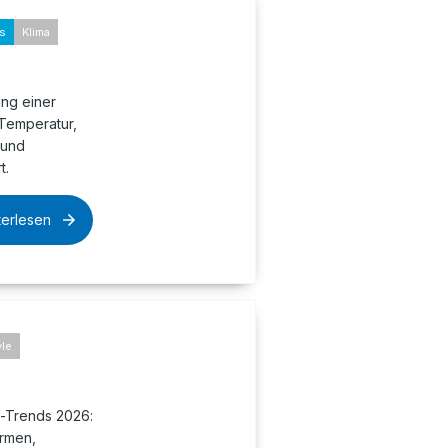
ks
Klima
ung einer
 Temperatur,
 und
t.
terlesen
yle
h-Trends 2026:
ormen,