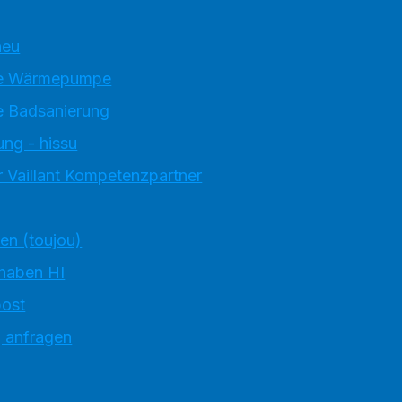
neu
e Wärmepumpe
 Badsanierung
ung - hissu
 Vaillant Kompetenzpartner
ten (toujou)
 haben HI
ost
g anfragen