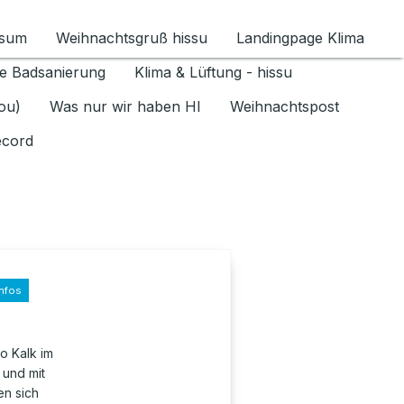
ssum
Weihnachtsgruß hissu
Landingpage Klima
ür Datenschutz 1.6.2026 umschalten
e Badsanierung
Klima & Lüftung - hissu
jou)
Was nur wir haben HI
Weihnachtspost
ecord
nfos
o Kalk im
 und mit
n sich