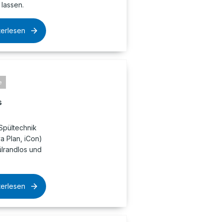
lassen.
terlesen
e
s
Spültechnik
 Plan, iCon)
pülrandlos und
terlesen