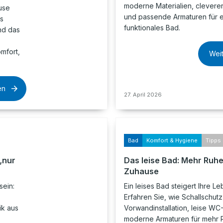
moderne Materialien, clevere
use
und passende Armaturen für ein
as
funktionales Bad.
nd das
mfort,
Wei
en
27. April 2026
Bad
Komfort & Hygiene
Tipps 
„nur
Das leise Bad: Mehr Ruhe
Zuhause
sein:
Ein leises Bad steigert Ihre Le
Erfahren Sie, wie Schallschutz
ik aus
Vorwandinstallation, leise W
moderne Armaturen für mehr 