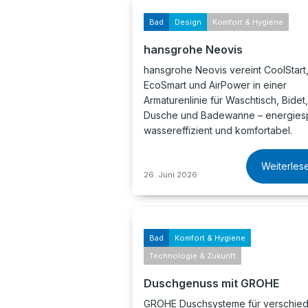
Bad
Design
Komfort & Hygiene
hansgrohe Neovis
hansgrohe Neovis vereint CoolStart
EcoSmart und AirPower in einer
Armaturenlinie für Waschtisch, Bidet,
Dusche und Badewanne – energies
wassereffizient und komfortabel.
Weiterles
26. Juni 2026
Bad
Komfort & Hygiene
Technologie & Zukunft
Duschgenuss mit GROHE
GROHE Duschsysteme für verschie