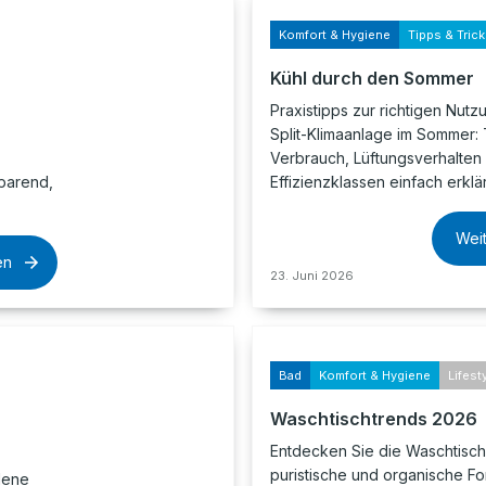
Komfort & Hygiene
Tipps & Tric
Kühl durch den Sommer
,
Praxistipps zur richtigen Nutz
Split-Klimaanlage im Sommer:
Verbrauch, Lüftungsverhalten
parend,
Effizienzklassen einfach erklär
Wei
en
23. Juni 2026
Bad
Komfort & Hygiene
Lifest
Waschtischtrends 2026
Entdecken Sie die Waschtisc
puristische und organische F
dene