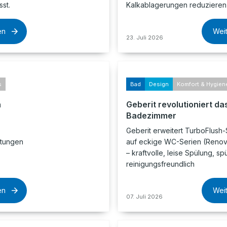
st.
Kalkablagerungen reduzieren 
en
Wei
23. Juli 2026
s
Bad
Design
Komfort & Hygien
n
Geberit revolutioniert da
Badezimmer
Geberit erweitert TurboFlush-
itungen
auf eckige WC-Serien (Renova
– kraftvolle, leise Spülung, s
.
reinigungsfreundlich
en
Wei
07. Juli 2026