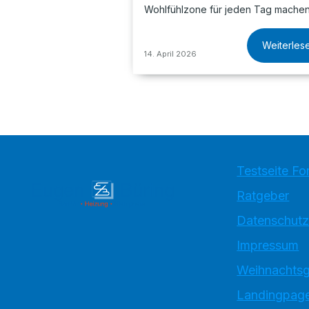
Wohlfühlzone für jeden Tag machen
Weiterles
14. April 2026
Testseite Fo
Ratgeber
Datenschutz
Impressum
Weihnachtsg
Landingpage