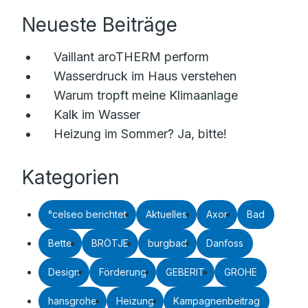
Neueste Beiträge
Vaillant aroTHERM perform
Wasserdruck im Haus verstehen
Warum tropft meine Klimaanlage
Kalk im Wasser
Heizung im Sommer? Ja, bitte!
Kategorien
°celseo berichtet
Aktuelles
Axor
Bad
Bette
BRÖTJE
burgbad
Danfoss
Design
Förderung
GEBERIT
GROHE
hansgrohe
Heizung
Kampagnenbeitrag