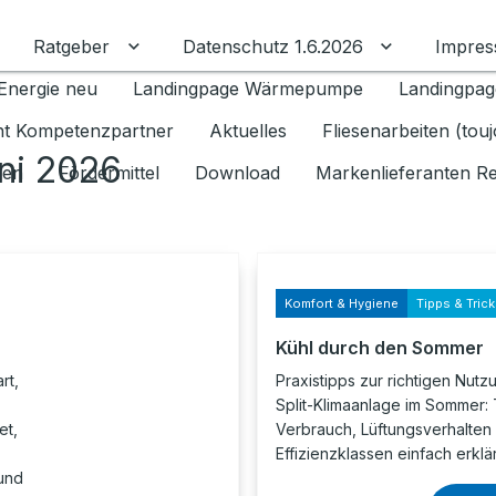
Ratgeber
Datenschutz 1.6.2026
Impre
Untermenü für Ratgeber umschalten
Untermenü f
Energie neu
Landingpage Wärmepumpe
Landingpag
ant Kompetenzpartner
Aktuelles
Fliesenarbeiten (tou
ni 2026
gen
Fördermittel
Download
Markenlieferanten R
Komfort & Hygiene
Tipps & Tric
Kühl durch den Sommer
rt,
Praxistipps zur richtigen Nutz
Split-Klimaanlage im Sommer:
et,
Verbrauch, Lüftungsverhalten
Effizienzklassen einfach erklär
 und