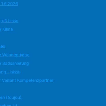
 1.6.2026
ruß hissu
 Klima
neu
e Wärmepumpe
 Badsanierung
ung - hissu
 Vaillant Kompetenzpartner
ten (toujou)
 haben HI