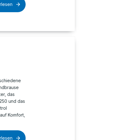
rlesen
schiedene
andbrause
ter, das
 250 und das
trol
auf Komfort,
rlesen