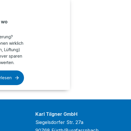
, wo
ierung?
onen wirklich
n, Lüftung)
lever sparen
twerten.
rlesen
Karl Tilgner GmbH
Siegelsdorfer Str. 27a
90768 Fürth/Burgfarrnbach