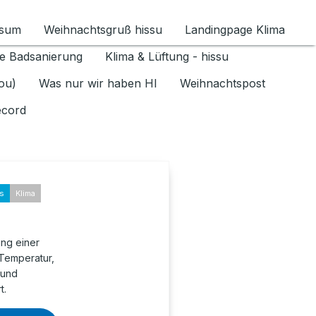
ssum
Weihnachtsgruß hissu
Landingpage Klima
ür Datenschutz 1.6.2026 umschalten
e Badsanierung
Klima & Lüftung - hissu
jou)
Was nur wir haben HI
Weihnachtspost
ecord
ks
Klima
ung einer
 Temperatur,
 und
t.