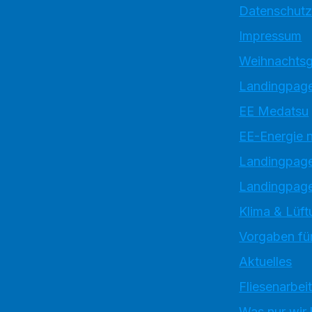
Datenschutz
Impressum
Weihnachtsg
Landingpage
EE Medatsu
EE-Energie 
Landingpag
Landingpage
Klima & Lüft
Vorgaben für
Aktuelles
Fliesenarbei
Was nur wir