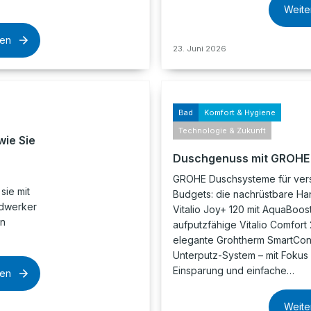
Weite
sen
23. Juni 2026
Bad
Komfort & Hygiene
Technologie & Zukunft
wie Sie
Duschgenuss mit GROHE
GROHE Duschsysteme für ver
sie mit
Budgets: die nachrüstbare H
ndwerker
Vitalio Joy+ 120 mit AquaBoos
on
aufputzfähige Vitalio Comfort
elegante Grohtherm SmartCon
Unterputz-System – mit Fokus 
Einsparung und einfache…
sen
Weite