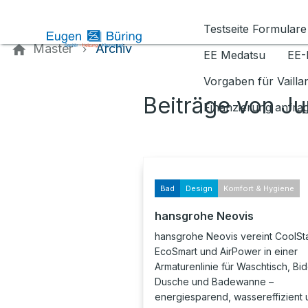
Kontaktieren Sie uns
Testseite Formulare
Master
Archiv
EE Medatsu
EE-
Vorgaben für Vaill
Beiträge von Ju
Finanzierung anfra
Bad
Design
Komfort & Hygiene
hansgrohe Neovis
hansgrohe Neovis vereint CoolSta
EcoSmart und AirPower in einer
Armaturenlinie für Waschtisch, Bid
Dusche und Badewanne –
energiesparend, wassereffizient