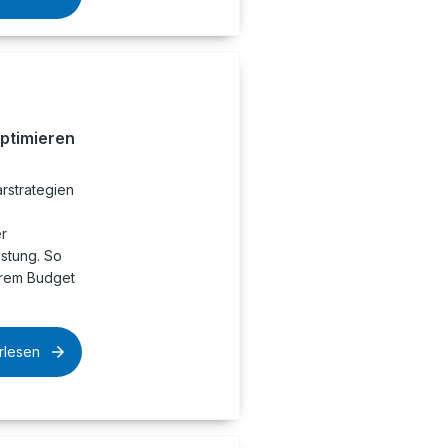
optimieren
rstrategien
r
istung. So
hrem Budget
rlesen