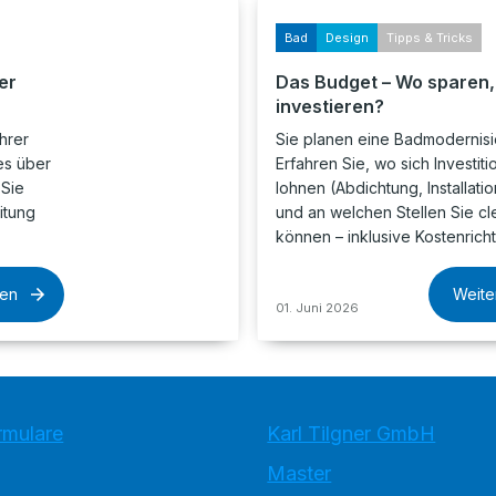
Bad
Design
Tipps & Tricks
er
Das Budget – Wo sparen
investieren?
hrer
Sie planen eine Badmodernis
es über
Erfahren Sie, wo sich Investiti
 Sie
lohnen (Abdichtung, Installatio
itung
und an welchen Stellen Sie c
können – inklusive Kostenrich
sen
Weite
01. Juni 2026
rmulare
Karl Tilgner GmbH
Master