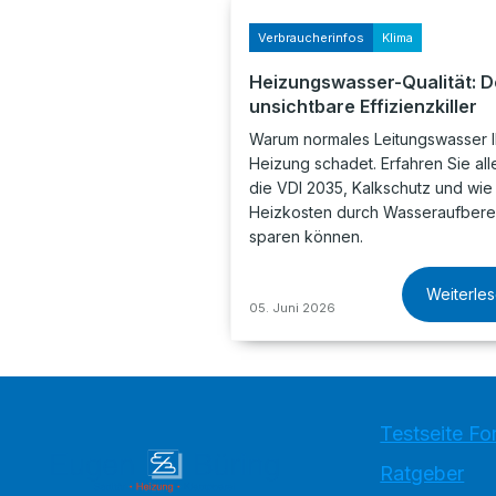
Verbraucherinfos
Klima
Heizungswasser-Qualität: D
unsichtbare Effizienzkiller
Warum normales Leitungswasser I
Heizung schadet. Erfahren Sie all
die VDI 2035, Kalkschutz und wie
Heizkosten durch Wasseraufbere
sparen können.
Weiterle
05. Juni 2026
Testseite Fo
Ratgeber