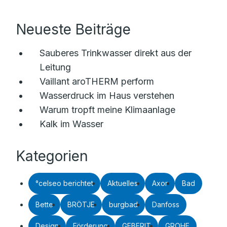
Neueste Beiträge
Sauberes Trinkwasser direkt aus der
Leitung
Vaillant aroTHERM perform
Wasserdruck im Haus verstehen
Warum tropft meine Klimaanlage
Kalk im Wasser
Kategorien
°celseo berichtet
Aktuelles
Axor
Bad
Bette
BRÖTJE
burgbad
Danfoss
Design
Förderung
GEBERIT
GROHE