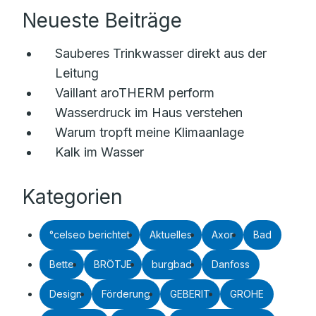
Neueste Beiträge
Sauberes Trinkwasser direkt aus der
Leitung
Vaillant aroTHERM perform
Wasserdruck im Haus verstehen
Warum tropft meine Klimaanlage
Kalk im Wasser
Kategorien
°celseo berichtet
Aktuelles
Axor
Bad
Bette
BRÖTJE
burgbad
Danfoss
Design
Förderung
GEBERIT
GROHE