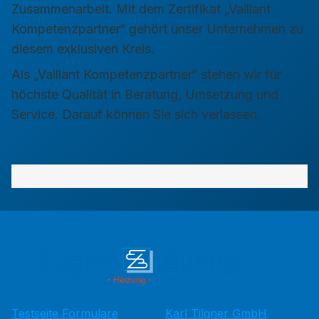
Zusammenarbeit. Mit dem Zertifikat „Vaillant
Kompetenzpartner“ gehört unser Unternehmen zu
diesem exklusiven Kreis.
Als „Vaillant Kompetenzpartner“ stehen wir für
höchste Qualität in Beratung, Umsetzung und
Service. Darauf können Sie sich verlassen.
Testseite Formulare
Karl Tilgner GmbH