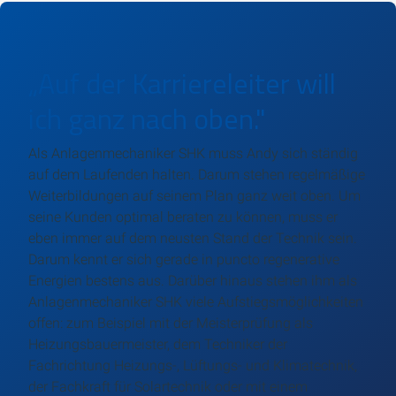
„Auf der Karriereleiter will
ich ganz nach oben."
Als Anlagenmechaniker SHK muss Andy sich ständig
auf dem Laufenden halten. Darum stehen regelmäßige
Weiterbildungen auf seinem Plan ganz weit oben. Um
seine Kunden optimal beraten zu können, muss er
eben immer auf dem neusten Stand der Technik sein.
Darum kennt er sich gerade in puncto regenerative
Energien bestens aus. Darüber hinaus stehen ihm als
Anlagenmechaniker SHK viele Aufstiegsmöglichkeiten
offen: zum Beispiel mit der Meisterprüfung als
Heizungsbauermeister, dem Techniker der
Fachrichtung Heizungs-, Lüftungs- und Klimatechnik,
der Fachkraft für Solartechnik oder mit einem