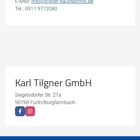
E-Mail:
info@tilgner-haustechnik.de
Tel.:
0911 9772080
Um externe Karten-Inhalte anzuzeigen, benötigen wir
Ihre Einwilligung.
Weitere Informationen finden Sie in unserer
Datenschutzerklärung.
Karl Tilgner GmbH
Cookie-Einstellungen öffnen
Siegelsdorfer Str. 27a
90768 Fürth/Burgfarrnbach