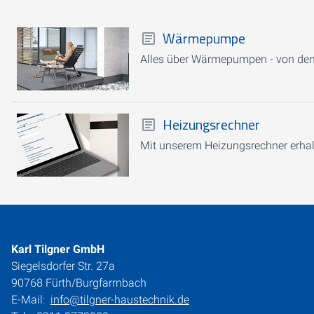
Wärmepumpe
Alles über Wärmepumpen - von den
Heizungsrechner
Mit unserem Heizungsrechner erhalt
Karl Tilgner GmbH
Siegelsdorfer Str. 27a
90768 Fürth/Burgfarrnbach
E-Mail:
info@tilgner-haustechnik.de