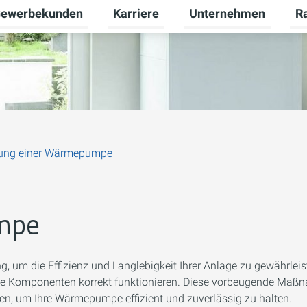
ewerbekunden
Karriere
Unternehmen
R
termenü für Privatkunden umschalten
Untermenü für Gewerbekunden umsch
Untermenü für Karriere
Unt
ung einer Wärmepumpe
mpe
, um die Effizienz und Langlebigkeit Ihrer Anlage zu gewährlei
s alle Komponenten korrekt funktionieren. Diese vorbeugende Maß
sen, um Ihre Wärmepumpe effizient und zuverlässig zu halten.