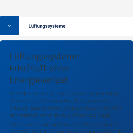
Lüftungssysteme
Lüftungssysteme –
Frischluft ohne
Energieverlust
Nach Hause kommen und aufatmen – frische Luft im
Haus bedeutet Lebensqualität. Ältere, unsanierte
Gebäude brauchen keine Lüftungsanlage, sie belüften
sich praktisch von allein durch Ritzen und Fugen.
Neue Häuser sowie modernisierte Altbauten müssen
nach Vorschrift der Energieeinsparverordnung luftdicht