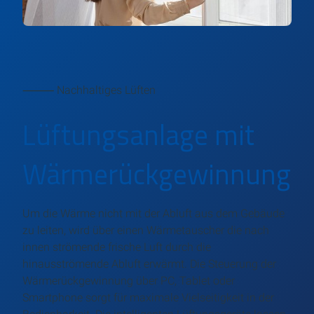
⸻ Nachhaltiges Lüften
Lüftungsanlage mit
Wärmerückgewinnung
Um die Wärme nicht mit der Abluft aus dem Gebäude
zu leiten, wird über einen Wärmetauscher die nach
innen strömende frische Luft durch die
hinausströmende Abluft erwärmt. Die Steuerung der
Wärmerückgewinnung über PC, Tablet oder
Smartphone sorgt für maximale Vielseitigkeit in der