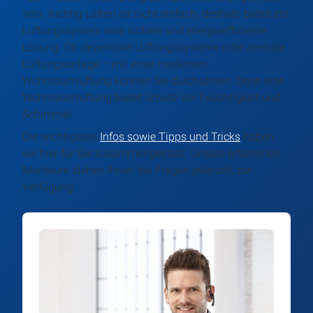
sein. Richtig Lüften ist nicht einfach, deshalb bietet ein
Lüftungssystem eine sichere und energieeffiziente
Lösung. Ob dezentrale Lüftungssysteme oder zentrale
Lüftungsanlage – mit einer modernen
Wohnraumlüftung können Sie durchatmen. Denn eine
Wohnraumlüftung bietet Schutz vor Feuchtigkeit und
Schimmel.
Die wichtigsten
Infos sowie Tipps und Tricks
haben
wir hier für Sie zusammengestellt. Unsere erfahrenen
Monteure stehen Ihnen bei Fragen jederzeit zur
Verfügung.