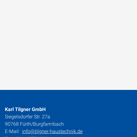
Karl Tilgner GmbH
Siegelsdorfer Str. 27a
90768 Fürth/Burgfarrnbach
E-Mail:
info@tilgner-haustechnik.de