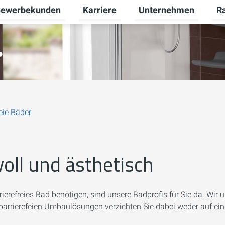
ewerbekunden
Karriere
Unternehmen
R
termenü für Privatkunden umschalten
Untermenü für Gewerbekunden umsch
Untermenü für Karriere
Unt
reie Bäder
voll und ästhetisch
erefreies Bad benötigen, sind unsere Badprofis für Sie da. Wir un
 barrierefeien Umbaulösungen verzichten Sie dabei weder auf ei