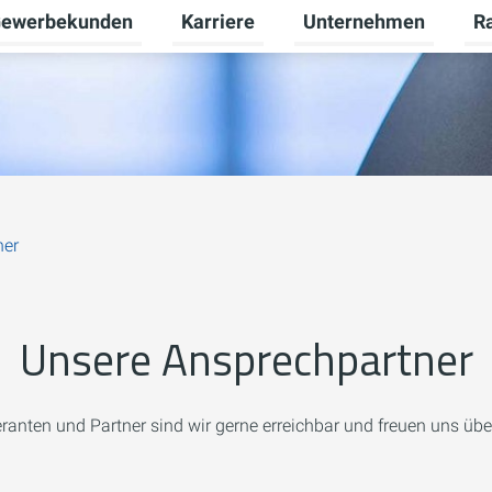
ewerbekunden
Karriere
Unternehmen
R
termenü für Privatkunden umschalten
Untermenü für Gewerbekunden umsch
Untermenü für Karriere
Unt
ner
Unsere Ansprechpartner
eranten und Partner sind wir gerne erreichbar und freuen uns üb