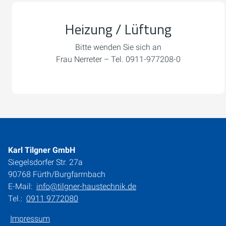
Heizung / Lüftung
Bitte wenden Sie sich an
Frau Nerreter – Tel. 0911-977208-0
Karl Tilgner GmbH
Siegelsdorfer Str. 27a
90768 Fürth/Burgfarrnbach
E-Mail:
info@tilgner-haustechnik.de
Tel.:
0911 9772080
Impressum