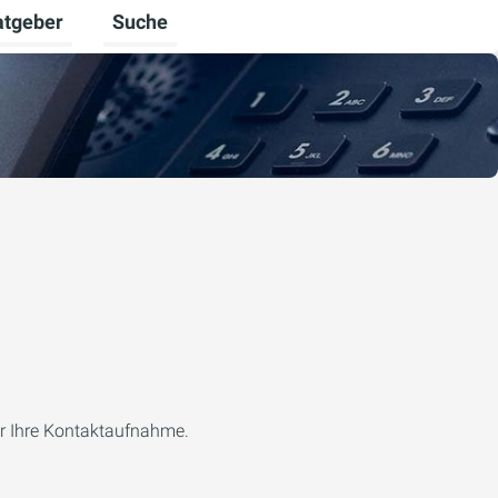
atgeber
Suche
alten
 umschalten
ermenü für Unternehmen umschalten
Untermenü für Ratgeber umschalten
er Ihre Kontaktaufnahme.