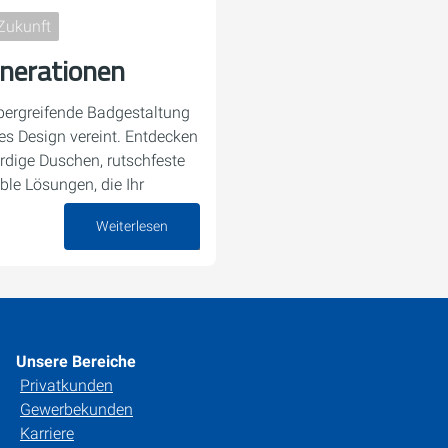
Zukunft
nerationen
übergreifende Badgestaltung
es Design vereint. Entdecken
rdige Duschen, rutschfeste
ble Lösungen, die Ihr
Weiterlesen
08. Juli 2025
Unsere Bereiche
Privatkunden
Gewerbekunden
Karriere