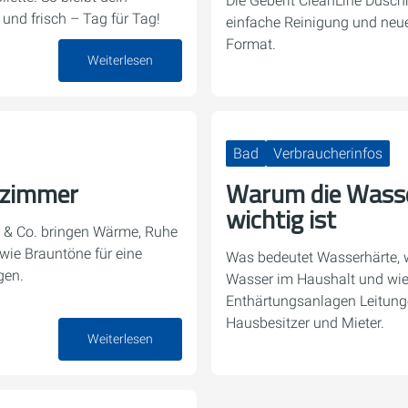
Die Geberit CleanLine Dusch
und frisch – Tag für Tag!
einfache Reinigung und neue 
Format.
Weiterlesen
30. Juli 2025
Bad
Verbraucherinfos
ezimmer
Warum die Wasse
wichtig ist
 & Co. bringen Wärme, Ruhe
 wie Brauntöne für eine
Was bedeutet Wasserhärte, 
gen.
Wasser im Haushalt und wie 
Enthärtungsanlagen Leitunge
Hausbesitzer und Mieter.
18. Juli 2025
Weiterlesen