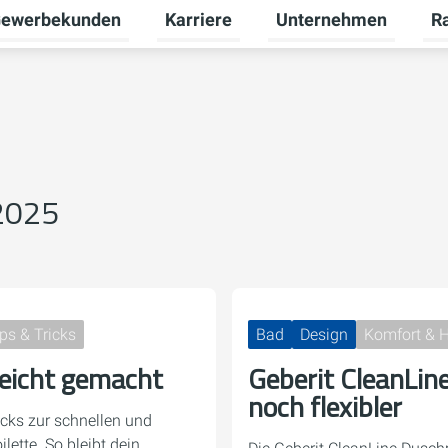
ewerbekunden
Karriere
Unternehmen
R
termenü für Privatkunden umschalten
Untermenü für Gewerbekunden umsch
Untermenü für Karriere
Unt
 2025
ps & Tricks
Bad
Design
Komfort & 
leicht gemacht
Geberit CleanLin
noch flexibler
icks zur schnellen und
lette. So bleibt dein