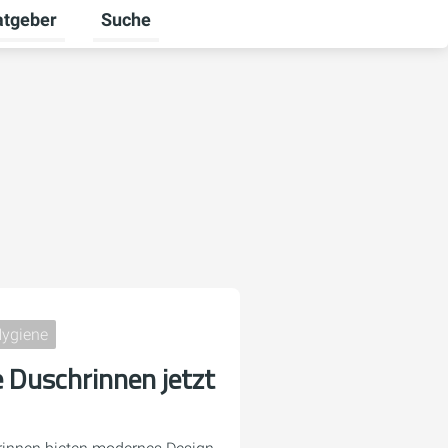
atgeber
Suche
alten
 umschalten
ermenü für Unternehmen umschalten
Untermenü für Ratgeber umschalten
Hygiene
e Duschrinnen jetzt