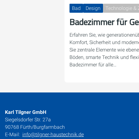
Bad
Design
Technologie & 
Badezimmer für Ge
Erfahren Sie, wie generationen
Komfort, Sicherheit und modern
Sie zentrale Elemente wie ebene
Böden, smarte Technik und flexi
Badezimmer für alle…
Karl Tilgner GmbH
Siegelsdorfer Str. 27a
90768 Fürth/Burgfarrnbach
E-Mail:
info@tilgner-haustechnik.de