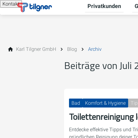
Kontakt
Privatkunden
G
Un
Karl Tilgner GmbH
Blog
Archiv
Beiträge von Juli
Bad
Komfort & Hygiene
Tip
Toilettenreinigung 
Entdecke effektive Tipps und Tr
gründlichen Reinigung deiner Toi