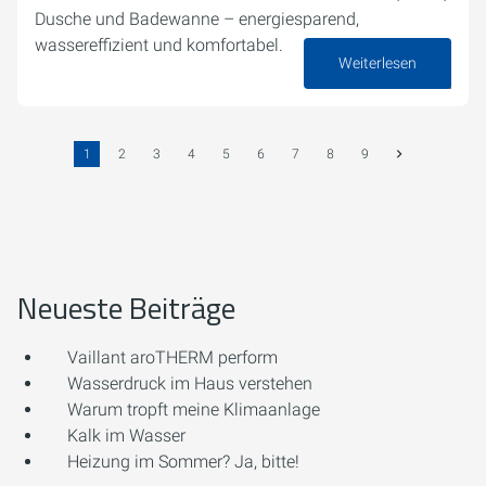
Dusche und Badewanne – energiesparend,
wassereffizient und komfortabel.
Weiterlesen
26. Juni 2026
1
2
3
4
5
6
7
8
9
Neueste Beiträge
Vaillant aroTHERM perform
Wasserdruck im Haus verstehen
Warum tropft meine Klimaanlage
Kalk im Wasser
Heizung im Sommer? Ja, bitte!