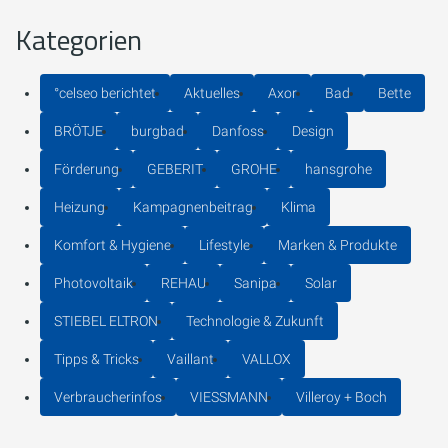
Kategorien
°celseo berichtet
Aktuelles
Axor
Bad
Bette
BRÖTJE
burgbad
Danfoss
Design
Förderung
GEBERIT
GROHE
hansgrohe
Heizung
Kampagnenbeitrag
Klima
Komfort & Hygiene
Lifestyle
Marken & Produkte
Photovoltaik
REHAU
Sanipa
Solar
STIEBEL ELTRON
Technologie & Zukunft
Tipps & Tricks
Vaillant
VALLOX
Verbraucherinfos
VIESSMANN
Villeroy + Boch