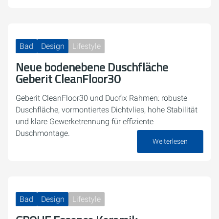
Bad
Design
Lifestyle
Neue bodenebene Duschfläche
Geberit CleanFloor30
Geberit CleanFloor30 und Duofix Rahmen: robuste
Duschfläche, vormontiertes Dichtvlies, hohe Stabilität
und klare Gewerketrennung für effiziente
Duschmontage.
Weiterlesen
23. März 2026
Bad
Design
Lifestyle