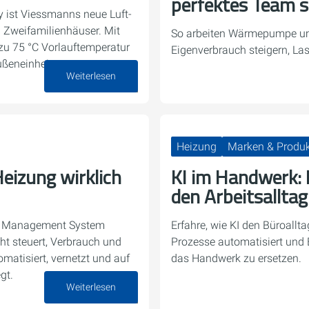
perfektes Team s
gy ist Viessmanns neue Luft-
Zweifamilienhäuser. Mit
So arbeiten Wärmepumpe 
 zu 75 °C Vorlauftemperatur
Eigenverbrauch steigern, La
ußeneinheit.
Weiterlesen
10. Juni 2026
Heizung
Marken & Produ
eizung wirklich
KI im Handwerk: E
den Arbeitsalltag
gy Management System
Erfahre, wie KI den Büroallta
ht steuert, Verbrauch und
Prozesse automatisiert und B
omatisiert, vernetzt und auf
das Handwerk zu ersetzen.
gt.
Weiterlesen
16. März 2026