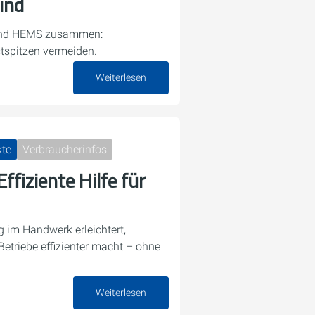
ind
und HEMS zusammen:
stspitzen vermeiden.
Weiterlesen
30. März 2026
kte
Verbraucherinfos
ffiziente Hilfe für
g im Handwerk erleichtert,
etriebe effizienter macht – ohne
Weiterlesen
13. Februar 2026