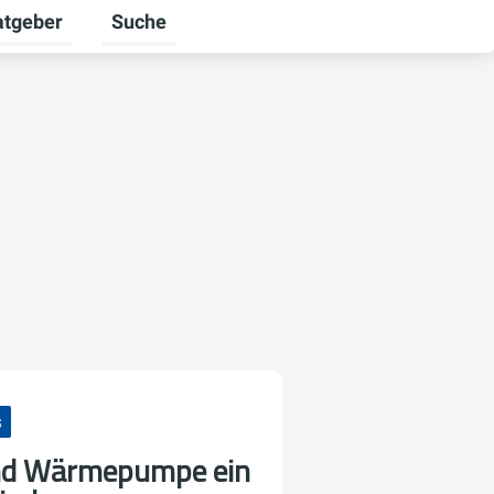
atgeber
Suche
alten
 umschalten
ermenü für Unternehmen umschalten
Untermenü für Ratgeber umschalten
s
d Wärmepumpe ein