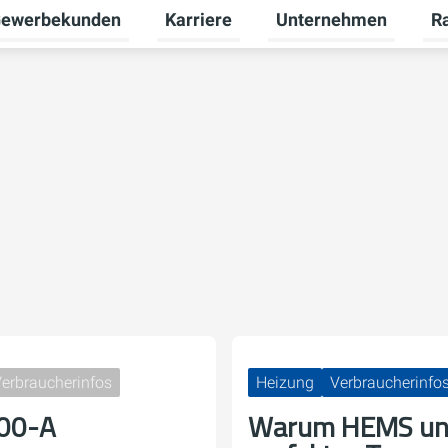
ewerbekunden
Karriere
Unternehmen
R
termenü für Privatkunden umschalten
Untermenü für Gewerbekunden umsch
Untermenü für Karriere
Unt
erbraucherinfos
Heizung
Verbraucherinfo
200-A
Warum HEMS un