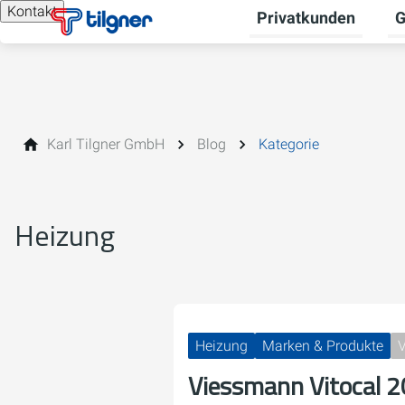
Kontakt
Privatkunden
G
Un
Karl Tilgner GmbH
Blog
Kategorie
Heizung
Heizung
Marken & Produkte
V
Viessmann Vitocal 