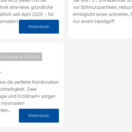
ova WCs bieten mit der
Der BWT E1 Einhebelfilter sc
nik eine leise, gründliche
vor Schmutzpartikeln, reduz
tlich seit April 2025 – für
ermöglicht einen schnellen, 
ximalem Komfort.
nur einem Handgriff.
Weiterlesen
16. Oktober 2025
hnologie & Zukunft
a
era die perfekte Kombination
achhaltigkeit. Zwei
logie und EcoSmart+ sorgen
ei minimalem
ertem…
Weiterlesen
07. Oktober 2025