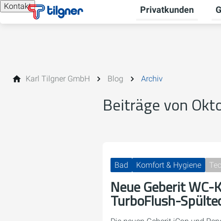
Kontakt
Privatkunden
G
Un
Karl Tilgner GmbH
Blog
Archiv
Beiträge von Okt
Bad
Komfort & Hygiene
Tec
Neue Geberit WC-K
TurboFlush-Spülte