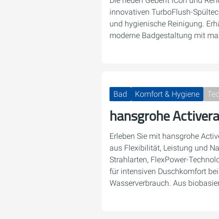
Die neuen Geberit iCon und Ren
innovativen TurboFlush-Spültech
und hygienische Reinigung. Erhäl
moderne Badgestaltung mit ma
Bad
Komfort & Hygiene
Tec
hansgrohe Activer
Erleben Sie mit hansgrohe Activ
aus Flexibilität, Leistung und N
Strahlarten, FlexPower-Techno
für intensiven Duschkomfort b
Wasserverbrauch. Aus biobasi