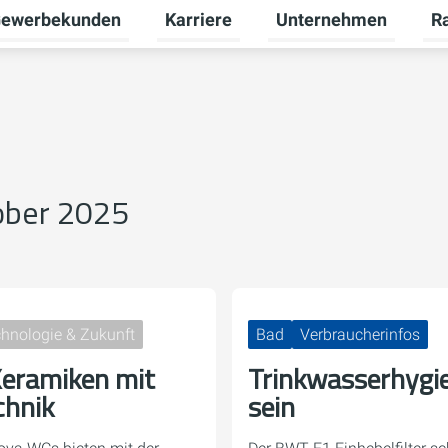
ewerbekunden
Karriere
Unternehmen
R
termenü für Privatkunden umschalten
Untermenü für Gewerbekunden umsch
Untermenü für Karriere
Unt
ober 2025
hnologie & Zukunft
Bad
Verbraucherinfos
eramiken mit
Trinkwasserhygie
chnik
sein