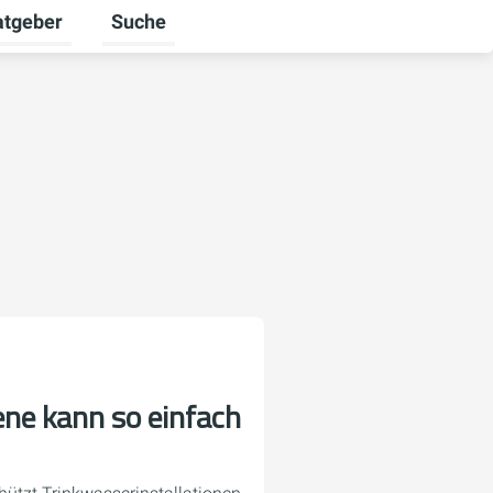
atgeber
Suche
alten
 umschalten
ermenü für Unternehmen umschalten
Untermenü für Ratgeber umschalten
ne kann so einfach