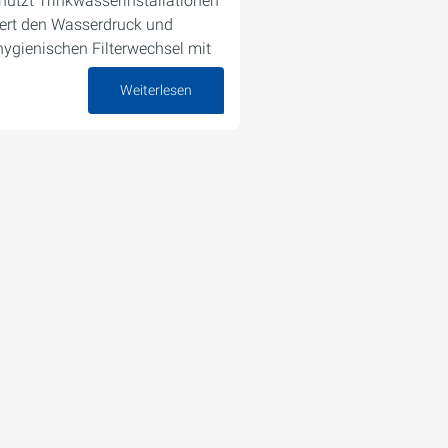
hützt Trinkwasserinstallationen
iert den Wasserdruck und
hygienischen Filterwechsel mit
Weiterlesen
10. Oktober 2025