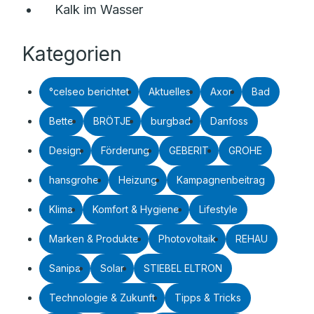
Kalk im Wasser
Kategorien
°celseo berichtet
Aktuelles
Axor
Bad
Bette
BRÖTJE
burgbad
Danfoss
Design
Förderung
GEBERIT
GROHE
hansgrohe
Heizung
Kampagnenbeitrag
Klima
Komfort & Hygiene
Lifestyle
Marken & Produkte
Photovoltaik
REHAU
Sanipa
Solar
STIEBEL ELTRON
Technologie & Zukunft
Tipps & Tricks