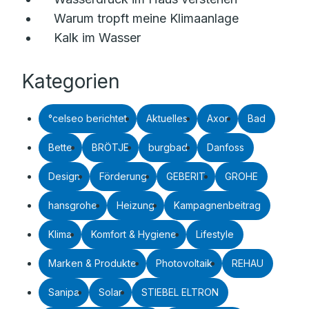
Warum tropft meine Klimaanlage
Kalk im Wasser
Kategorien
°celseo berichtet
Aktuelles
Axor
Bad
Bette
BRÖTJE
burgbad
Danfoss
Design
Förderung
GEBERIT
GROHE
hansgrohe
Heizung
Kampagnenbeitrag
Klima
Komfort & Hygiene
Lifestyle
Marken & Produkte
Photovoltaik
REHAU
Sanipa
Solar
STIEBEL ELTRON