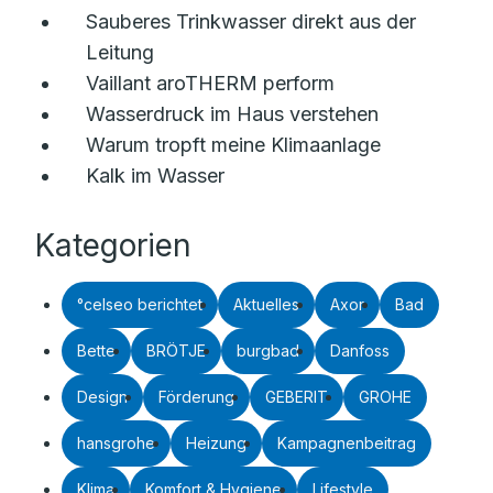
Sauberes Trinkwasser direkt aus der
Leitung
Vaillant aroTHERM perform
Wasserdruck im Haus verstehen
Warum tropft meine Klimaanlage
Kalk im Wasser
Kategorien
°celseo berichtet
Aktuelles
Axor
Bad
Bette
BRÖTJE
burgbad
Danfoss
Design
Förderung
GEBERIT
GROHE
hansgrohe
Heizung
Kampagnenbeitrag
Klima
Komfort & Hygiene
Lifestyle