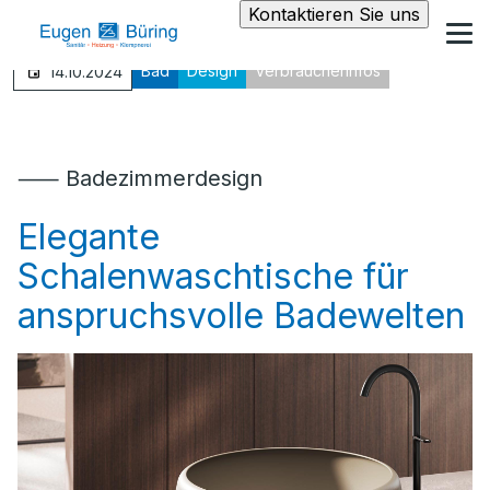
Kontaktieren Sie uns
Bad
Design
Verbraucherinfos
14.10.2024
⸺ Badezimmerdesign
Elegante
Schalenwaschtische für
anspruchsvolle Badewelten