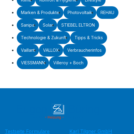
Marken & Produkte
Photovoltaik
REHAU
Sanipa
Solar
STIEBEL ELTRON
Technologie & Zukunft
Tipps & Tricks
Vaillant
VALLOX
Verbraucherinfos
VIESSMANN
Villeroy + Boch
Testseite Formulare
Karl Tilgner GmbH