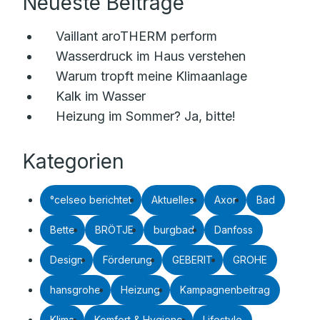
Neueste Beiträge
Vaillant aroTHERM perform
Wasserdruck im Haus verstehen
Warum tropft meine Klimaanlage
Kalk im Wasser
Heizung im Sommer? Ja, bitte!
Kategorien
°celseo berichtet
Aktuelles
Axor
Bad
Bette
BRÖTJE
burgbad
Danfoss
Design
Förderung
GEBERIT
GROHE
hansgrohe
Heizung
Kampagnenbeitrag
Klima
Komfort & Hygiene
Lifestyle