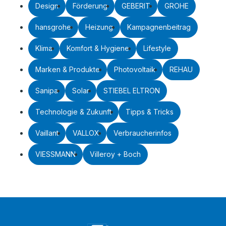
Design
Förderung
GEBERIT
GROHE
hansgrohe
Heizung
Kampagnenbeitrag
Klima
Komfort & Hygiene
Lifestyle
Marken & Produkte
Photovoltaik
REHAU
Sanipa
Solar
STIEBEL ELTRON
Technologie & Zukunft
Tipps & Tricks
Vaillant
VALLOX
Verbraucherinfos
VIESSMANN
Villeroy + Boch