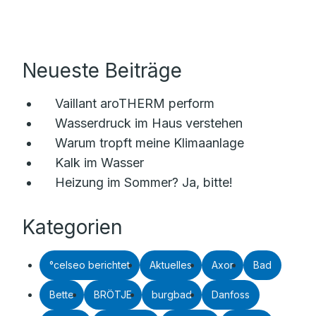
Neueste Beiträge
Vaillant aroTHERM perform
Wasserdruck im Haus verstehen
Warum tropft meine Klimaanlage
Kalk im Wasser
Heizung im Sommer? Ja, bitte!
Kategorien
°celseo berichtet
Aktuelles
Axor
Bad
Bette
BRÖTJE
burgbad
Danfoss