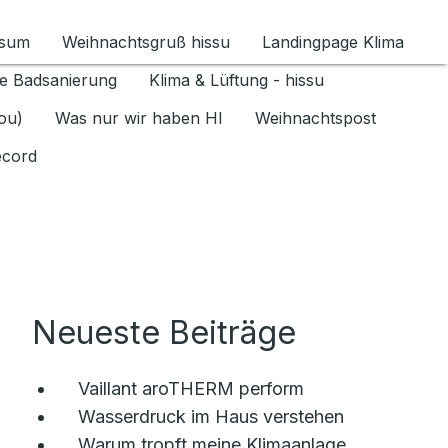
ssum
Weihnachtsgruß hissu
Landingpage Klima
ür Datenschutz 1.6.2026 umschalten
e Badsanierung
Klima & Lüftung - hissu
jou)
Was nur wir haben HI
Weihnachtspost
ecord
Neueste Beiträge
Vaillant aroTHERM perform
Wasserdruck im Haus verstehen
Warum tropft meine Klimaanlage