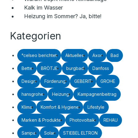
Kalk im Wasser
Heizung im Sommer? Ja, bitte!
Kategorien
°celseo berichtet
Aktuelles
Axor
Bad
Bette
BRÖTJE
burgbad
Danfoss
Design
Förderung
GEBERIT
GROHE
hansgrohe
Heizung
Kampagnenbeitrag
Klima
Komfort & Hygiene
Lifestyle
Marken & Produkte
Photovoltaik
REHAU
Sanipa
Solar
STIEBEL ELTRON