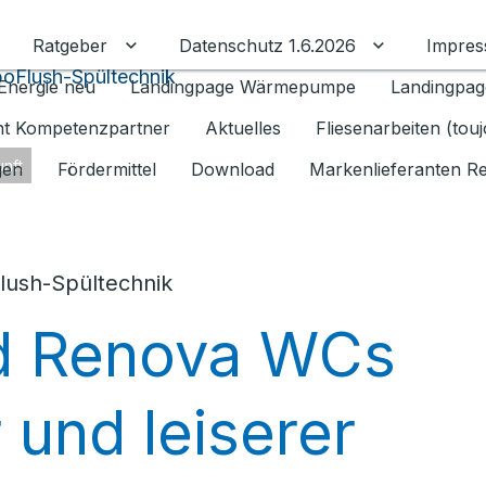
Ratgeber
Datenschutz 1.6.2026
Impre
Untermenü für Ratgeber umschalten
Untermenü f
oFlush-Spültechnik
Energie neu
Landingpage Wärmepumpe
Landingpag
ant Kompetenzpartner
Aktuelles
Fliesenarbeiten (tou
nft
gen
Fördermittel
Download
Markenlieferanten R
ush-Spültechnik
nd Renova WCs
 und leiserer