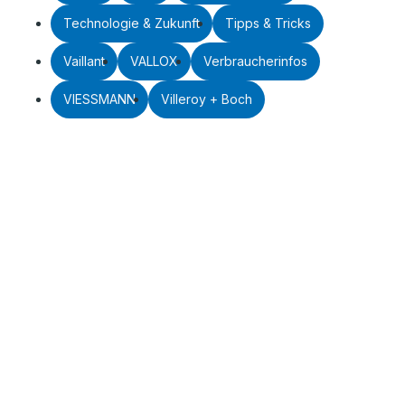
Technologie & Zukunft
Tipps & Tricks
Vaillant
VALLOX
Verbraucherinfos
VIESSMANN
Villeroy + Boch