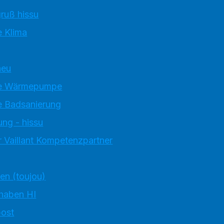
ruß hissu
 Klima
neu
e Wärmepumpe
 Badsanierung
ung - hissu
 Vaillant Kompetenzpartner
ten (toujou)
 haben HI
ost