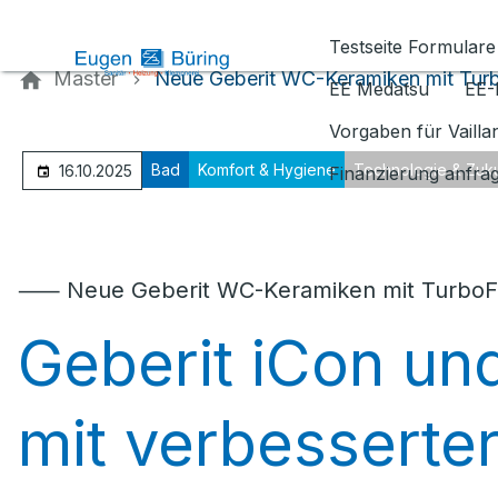
Kontaktieren Sie uns
Testseite Formulare
Master
Neue Geberit WC-Keramiken mit Turb
EE Medatsu
EE-
Vorgaben für Vaill
Bad
Komfort & Hygiene
Technologie & Zuku
16.10.2025
Finanzierung anfra
⸺ Neue Geberit WC-Keramiken mit TurboFl
Geberit iCon u
mit verbesserter