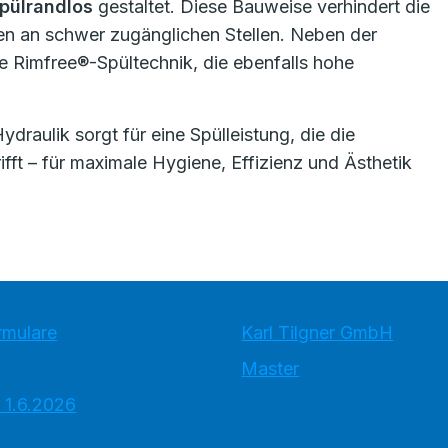
pülrandlos
gestaltet. Diese Bauweise verhindert die
 an schwer zugänglichen Stellen. Neben der
e Rimfree®-Spültechnik, die ebenfalls hohe
raulik sorgt für eine Spülleistung, die die
ft – für maximale Hygiene, Effizienz und Ästhetik
rmulare
Karl Tilgner GmbH
Master
 1.6.2026