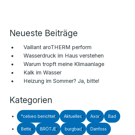
Neueste Beiträge
Vaillant aroTHERM perform
Wasserdruck im Haus verstehen
Warum tropft meine Klimaanlage
Kalk im Wasser
Heizung im Sommer? Ja, bitte!
Kategorien
°celseo berichtet
Aktuelles
Axor
Bad
Bette
BRÖTJE
burgbad
Danfoss