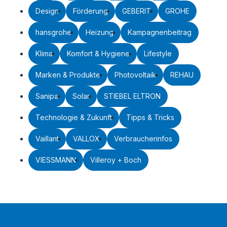
Design
Förderung
GEBERIT
GROHE
hansgrohe
Heizung
Kampagnenbeitrag
Klima
Komfort & Hygiene
Lifestyle
Marken & Produkte
Photovoltaik
REHAU
Sanipa
Solar
STIEBEL ELTRON
Technologie & Zukunft
Tipps & Tricks
Vaillant
VALLOX
Verbraucherinfos
VIESSMANN
Villeroy + Boch