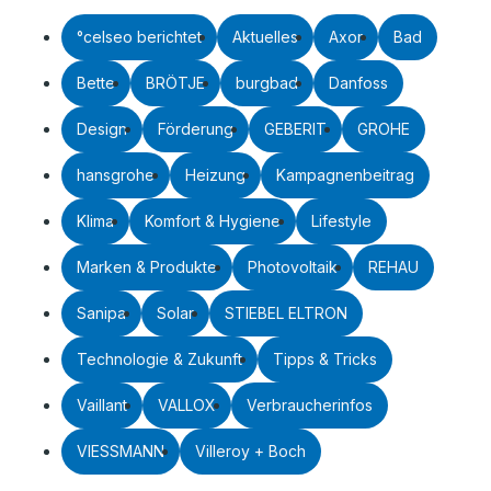
°celseo berichtet
Aktuelles
Axor
Bad
Bette
BRÖTJE
burgbad
Danfoss
Design
Förderung
GEBERIT
GROHE
hansgrohe
Heizung
Kampagnenbeitrag
Klima
Komfort & Hygiene
Lifestyle
Marken & Produkte
Photovoltaik
REHAU
Sanipa
Solar
STIEBEL ELTRON
Technologie & Zukunft
Tipps & Tricks
Vaillant
VALLOX
Verbraucherinfos
VIESSMANN
Villeroy + Boch