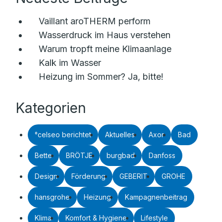
Vaillant aroTHERM perform
Wasserdruck im Haus verstehen
Warum tropft meine Klimaanlage
Kalk im Wasser
Heizung im Sommer? Ja, bitte!
Kategorien
°celseo berichtet
Aktuelles
Axor
Bad
Bette
BRÖTJE
burgbad
Danfoss
Design
Förderung
GEBERIT
GROHE
hansgrohe
Heizung
Kampagnenbeitrag
Klima
Komfort & Hygiene
Lifestyle