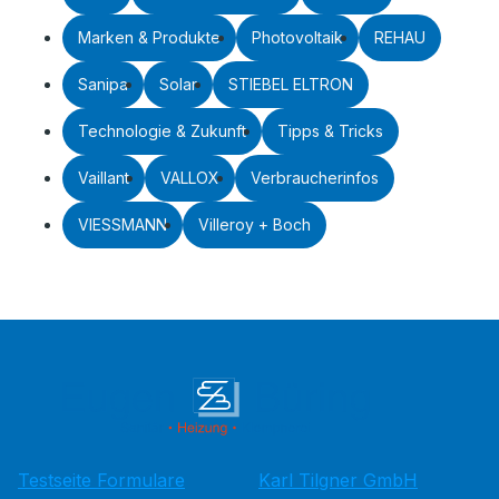
Marken & Produkte
Photovoltaik
REHAU
Sanipa
Solar
STIEBEL ELTRON
Technologie & Zukunft
Tipps & Tricks
Vaillant
VALLOX
Verbraucherinfos
VIESSMANN
Villeroy + Boch
Testseite Formulare
Karl Tilgner GmbH