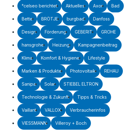
°celseo berichtet
Aktuelles
Axor
Bad
Bette
BRÖTJE
burgbad
Danfoss
Design
Förderung
GEBERIT
GROHE
hansgrohe
Heizung
Kampagnenbeitrag
Klima
Komfort & Hygiene
Lifestyle
Marken & Produkte
Photovoltaik
REHAU
Sanipa
Solar
STIEBEL ELTRON
Technologie & Zukunft
Tipps & Tricks
Vaillant
VALLOX
Verbraucherinfos
VIESSMANN
Villeroy + Boch