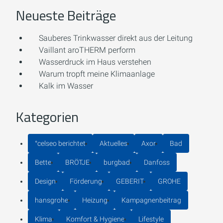
Neueste Beiträge
Sauberes Trinkwasser direkt aus der Leitung
Vaillant aroTHERM perform
Wasserdruck im Haus verstehen
Warum tropft meine Klimaanlage
Kalk im Wasser
Kategorien
°celseo berichtet
Aktuelles
Axor
Bad
Bette
BRÖTJE
burgbad
Danfoss
Design
Förderung
GEBERIT
GROHE
hansgrohe
Heizung
Kampagnenbeitrag
Klima
Komfort & Hygiene
Lifestyle