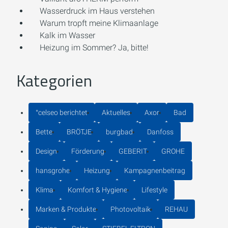
Wasserdruck im Haus verstehen
Warum tropft meine Klimaanlage
Kalk im Wasser
Heizung im Sommer? Ja, bitte!
Kategorien
°celseo berichtet
Aktuelles
Axor
Bad
Bette
BRÖTJE
burgbad
Danfoss
Design
Förderung
GEBERIT
GROHE
hansgrohe
Heizung
Kampagnenbeitrag
Klima
Komfort & Hygiene
Lifestyle
Marken & Produkte
Photovoltaik
REHAU