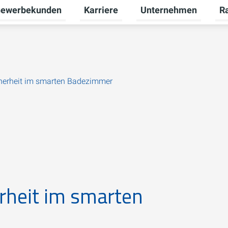
ewerbekunden
Karriere
Unternehmen
R
termenü für Privatkunden umschalten
Untermenü für Gewerbekunden umsch
Untermenü für Karriere
Unt
icherheit im smarten Badezimmer
erheit im smarten