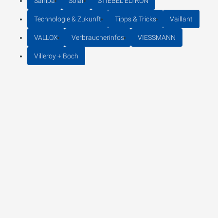
Sanipa
Solar
STIEBEL ELTRON
Technologie & Zukunft
Tipps & Tricks
Vaillant
VALLOX
Verbraucherinfos
VIESSMANN
Villeroy + Boch