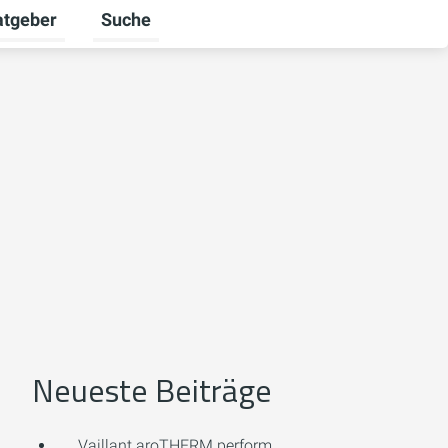
atgeber
Suche
alten
 umschalten
ermenü für Unternehmen umschalten
Untermenü für Ratgeber umschalten
Neueste Beiträge
Vaillant aroTHERM perform