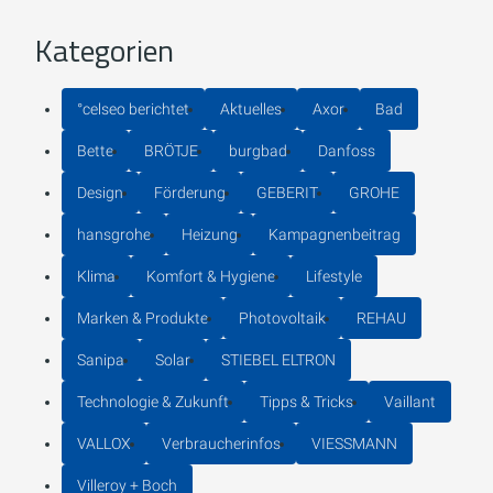
Kategorien
°celseo berichtet
Aktuelles
Axor
Bad
Bette
BRÖTJE
burgbad
Danfoss
Design
Förderung
GEBERIT
GROHE
hansgrohe
Heizung
Kampagnenbeitrag
Klima
Komfort & Hygiene
Lifestyle
Marken & Produkte
Photovoltaik
REHAU
Sanipa
Solar
STIEBEL ELTRON
Technologie & Zukunft
Tipps & Tricks
Vaillant
VALLOX
Verbraucherinfos
VIESSMANN
Villeroy + Boch