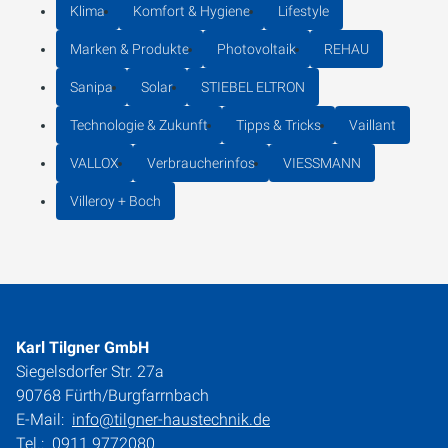
Klima
Komfort & Hygiene
Lifestyle
Marken & Produkte
Photovoltaik
REHAU
Sanipa
Solar
STIEBEL ELTRON
Technologie & Zukunft
Tipps & Tricks
Vaillant
VALLOX
Verbraucherinfos
VIESSMANN
Villeroy + Boch
Karl Tilgner GmbH
Siegelsdorfer Str. 27a
90768 Fürth/Burgfarrnbach
E-Mail:
info@tilgner-haustechnik.de
Tel.:
0911 9772080