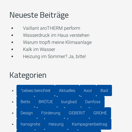
Neueste Beiträge
Vaillant aroTHERM perform
Wasserdruck im Haus verstehen
Warum tropft meine Klimaanlage
Kalk im Wasser
Heizung im Sommer? Ja, bitte!
Kategorien
°celseo berichtet
Aktuelles
Axor
Bad
Bette
BRÖTJE
burgbad
Danfoss
Design
Förderung
GEBERIT
GROHE
hansgrohe
Heizung
Kampagnenbeitrag