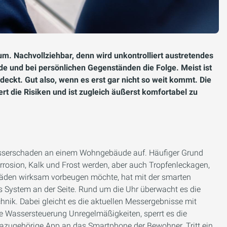
m. Nachvollziehbar, denn wird unkontrolliert austretendes
 und bei persönlichen Gegenständen die Folge. Meist ist
deckt. Gut also, wenn es erst gar nicht so weit kommt. Die
die Risiken und ist zugleich äußerst komfortabel zu
 Wasserschaden an einem Wohngebäude auf. Häufiger Grund
Korrosion, Kalk und Frost werden, aber auch Tropfenleckagen,
äden wirksam vorbeugen möchte, hat mit der smarten
System an der Seite. Rund um die Uhr überwacht es die
nik. Dabei gleicht es die aktuellen Messergebnisse mit
die Wassersteuerung Unregelmäßigkeiten, sperrt es die
azugehörige App an das Smartphone der Bewohner. Tritt ein