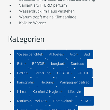
Vaillant aroTHERM perform
Wasserdruck im Haus verstehen
Warum tropft meine Klimaanlage
Kalk im Wasser
Kategorien
°celseo berichtet
Aktuelles
Axor
Bad
Bette
BRÖTJE
burgbad
Danfoss
Design
Förderung
GEBERIT
GROHE
hansgrohe
Heizung
Kampagnenbeitrag
Klima
Komfort & Hygiene
Lifestyle
Marken & Produkte
Photovoltaik
REHAU