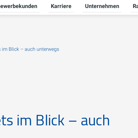
ewerbekunden
Karriere
Unternehmen
R
termenü für Privatkunden umschalten
Untermenü für Gewerbekunden umsch
Untermenü für Karriere
Unt
s im Blick – auch unterwegs
ts im Blick – auch