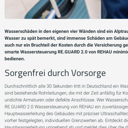
Wasserschäden in den eigenen vier Wänden sind ein Alptrau
Wasser zu spät bemerkt, sind immense Schäden am Gebäude
auch nur ein Bruchteil der Kosten durch die Versicherung ge
smarte Wassersteuerung RE.GUARD 2.0 von REHAU minimiert 
bedienen.
Sorgenfrei durch Vorsorge
Durchschnittlich alle 30 Sekunden tritt in Deutschland ein
sind bestehende Rohrleitungen, die mit der Zeit anfällig für 
undichte Armaturen oder defekte Anschlüsse. Wer Wassersch
RE.GUARD 2.0 Wassersteuerung von REHAU ein zuverlässiges 
Hauptwasserleitung des Gebäudes mit präziser Ultraschalltech
vorher festgelegten, individuellen Grenzwerten ab. Entdeckt 
Hauptwasserleitung umgehend ab und meldet dies über die d