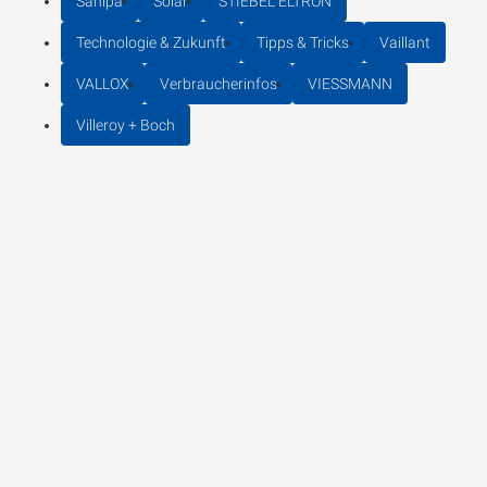
Sanipa
Solar
STIEBEL ELTRON
Technologie & Zukunft
Tipps & Tricks
Vaillant
VALLOX
Verbraucherinfos
VIESSMANN
Villeroy + Boch