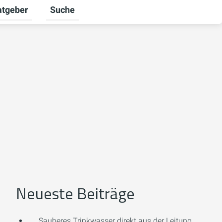
atgeber
Suche
alten
 umschalten
ermenü für Unternehmen umschalten
Untermenü für Ratgeber umschalten
Neueste Beiträge
Sauberes Trinkwasser direkt aus der Leitung