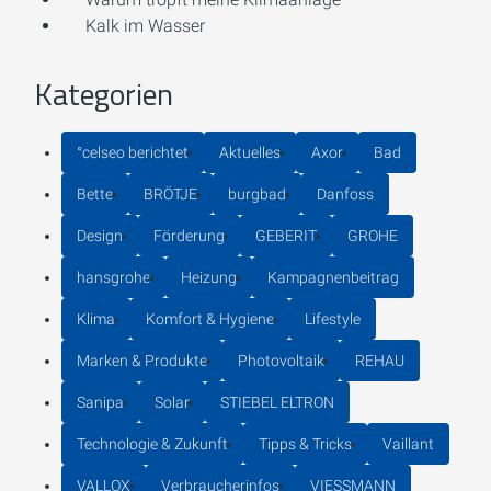
Kalk im Wasser
Kategorien
°celseo berichtet
Aktuelles
Axor
Bad
Bette
BRÖTJE
burgbad
Danfoss
Design
Förderung
GEBERIT
GROHE
hansgrohe
Heizung
Kampagnenbeitrag
Klima
Komfort & Hygiene
Lifestyle
Marken & Produkte
Photovoltaik
REHAU
Sanipa
Solar
STIEBEL ELTRON
Technologie & Zukunft
Tipps & Tricks
Vaillant
VALLOX
Verbraucherinfos
VIESSMANN