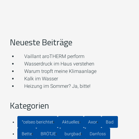
Neueste Beiträge
Vaillant aroTHERM perform
Wasserdruck im Haus verstehen
Warum tropft meine Klimaanlage
Kalk im Wasser
Heizung im Sommer? Ja, bitte!
Kategorien
°celseo berichtet
Aktuelles
Axor
Bad
Bette
BRÖTJE
burgbad
Danfoss