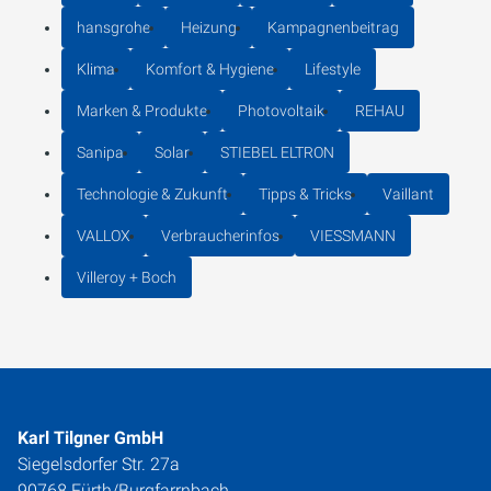
hansgrohe
Heizung
Kampagnenbeitrag
Klima
Komfort & Hygiene
Lifestyle
Marken & Produkte
Photovoltaik
REHAU
Sanipa
Solar
STIEBEL ELTRON
Technologie & Zukunft
Tipps & Tricks
Vaillant
VALLOX
Verbraucherinfos
VIESSMANN
Villeroy + Boch
Karl Tilgner GmbH
Siegelsdorfer Str. 27a
90768 Fürth/Burgfarrnbach