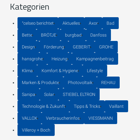
Kategorien
°celseo berichtet
Aktuelles
Axor
Bad
Bette
BRÖTJE
burgbad
Danfoss
Design
Förderung
GEBERIT
GROHE
hansgrohe
Heizung
Kampagnenbeitrag
Klima
Komfort & Hygiene
Lifestyle
Marken & Produkte
Photovoltaik
REHAU
Sanipa
Solar
STIEBEL ELTRON
Technologie & Zukunft
Tipps & Tricks
Vaillant
VALLOX
Verbraucherinfos
VIESSMANN
Villeroy + Boch